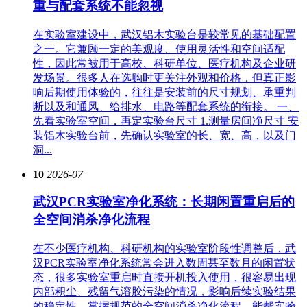
重与配套系统不能忽视
在实验室建设中，武汉铝木实验台是较常见的基础配置
之一。它兼顾一定的美观度、使用灵活性和空间适配
性，因此常被用于高校、科研单位、医疗机构及企业研
发场景。很多人在选购时更关注外观和价格，但真正影
响后期使用体验的，往往是安装前的尺寸规划、承重判
断以及和通风、给排水、电路等配套系统的衔接。 一、
先看实验室空间，再定实验台尺寸 1.测量房间净尺寸 安
装铝木实验台前，先确认实验室的长、宽、高，以及门
洞...
10
2026-07
武汉PCR实验室净化系统：长期闲置重启后的
全空间消杀净化流程
在不少医疗机构、科研机构的实验室阶段性调整后，武
汉PCR实验室净化系统常会进入数周甚至数月的闲置状
态，很多实验室重启时直接开机投入使用，很容易出现
内部积尘、残留气溶胶污染的情况，影响后续实验结果
的稳定性。掌握规范的全空间消杀净化流程，能帮实验