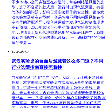
不少本地小空间实验室在改造时，常会纠结通风柜的选
型，选了不合适的款式后，运行时出现气流紊乱、有害
气体外溢的问题，影响日常实验操作的安全性。很多武
汉实验室器材在选型时，容易忽略不同结构通风柜在小
空间里的适配差异，投入使用后才发现气流控制表现达
不到预期。2026年武汉不少中小微研发实验室陆续落
地，理清桌上型和落地型通风柜的实际表现差异，就能
选到更适配狭小空间的通风设备。 一、基础结构的空间
适配差异 ...
25
2026-07
武汉实验桌的台面居然藏着这么多门道？不同
行业选型指南直接照着抄
当实验室从“能用”走向“安全、稳定”，设计就不能只看
外观。本文围绕武汉实验桌在实验室场景中的常见布置
痛点，讲清一个经常被忽视的原则：为什么走线、走
水、走风要分区，否则会把小问题发展成安全隐患和运
维成本。 一、先说结论：分区的核心是降低交叉风险 在
实验室里，电气、供水/排水与通风系统承担的任务不
同，介质也不同。若不分区，通常会出现三类连锁反