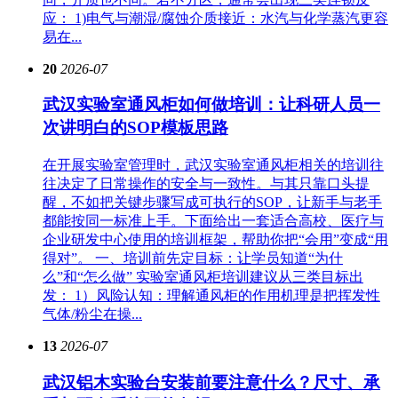
应： 1)电气与潮湿/腐蚀介质接近：水汽与化学蒸汽更容
易在...
20
2026-07
武汉实验室通风柜如何做培训：让科研人员一
次讲明白的SOP模板思路
在开展实验室管理时，武汉实验室通风柜相关的培训往
往决定了日常操作的安全与一致性。与其只靠口头提
醒，不如把关键步骤写成可执行的SOP，让新手与老手
都能按同一标准上手。下面给出一套适合高校、医疗与
企业研发中心使用的培训框架，帮助你把“会用”变成“用
得对”。 一、培训前先定目标：让学员知道“为什
么”和“怎么做” 实验室通风柜培训建议从三类目标出
发： 1）风险认知：理解通风柜的作用机理是把挥发性
气体/粉尘在操...
13
2026-07
武汉铝木实验台安装前要注意什么？尺寸、承