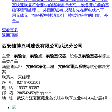
室快速恢复符合要求的洁净运行状态。 设备开机前的基
础环境预处理 1、外围区域初步清洁 先在断电状态下，
用无绒无尘布搭配中性消毒剂，擦拭实验室的门窗、外
走...
查看更多
返回顶部
西安雄博兴科建设有限公司武汉分公司
主营：
实验台
、
实验桌
、
实验室仪器
、设备及
实验室器材
等全
品类产品
涵盖通风柜、
实验室净化工程
、
实验室通风系统
等核心解决方
案
联系人：宋经理
座 机：027-87002501
电 话：15337193397
邮 箱：286542452@.qq.com
地 址：武汉市江夏区藏龙岛长咀村联享企业中心G栋7层4号