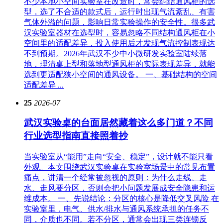
不少本地小空间实验室在改造时，常会纠结通风柜的选
型，选了不合适的款式后，运行时出现气流紊乱、有害
气体外溢的问题，影响日常实验操作的安全性。很多武
汉实验室器材在选型时，容易忽略不同结构通风柜在小
空间里的适配差异，投入使用后才发现气流控制表现达
不到预期。2026年武汉不少中小微研发实验室陆续落
地，理清桌上型和落地型通风柜的实际表现差异，就能
选到更适配狭小空间的通风设备。 一、基础结构的空间
适配差异 ...
25
2026-07
武汉实验桌的台面居然藏着这么多门道？不同
行业选型指南直接照着抄
当实验室从“能用”走向“安全、稳定”，设计就不能只看
外观。本文围绕武汉实验桌在实验室场景中的常见布置
痛点，讲清一个经常被忽视的原则：为什么走线、走
水、走风要分区，否则会把小问题发展成安全隐患和运
维成本。 一、先说结论：分区的核心是降低交叉风险 在
实验室里，电气、供水/排水与通风系统承担的任务不
同，介质也不同。若不分区，通常会出现三类连锁反