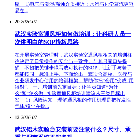
应： 1)电气与潮湿/腐蚀介质接近：水汽与化学蒸汽更容
易在...
20
2026-07
武汉实验室通风柜如何做培训：让科研人员一
次讲明白的SOP模板思路
在开展实验室管理时，武汉实验室通风柜相关的培训往
往决定了日常操作的安全与一致性。与其只靠口头提
醒，不如把关键步骤写成可执行的SOP，让新手与老手
都能按同一标准上手。下面给出一套适合高校、医疗与
企业研发中心使用的培训框架，帮助你把“会用”变成“用
得对”。 一、培训前先定目标：让学员知道“为什
么”和“怎么做” 实验室通风柜培训建议从三类目标出
发： 1）风险认知：理解通风柜的作用机理是把挥发性
气体/粉尘在操...
13
2026-07
武汉铝木实验台安装前要注意什么？尺寸、承