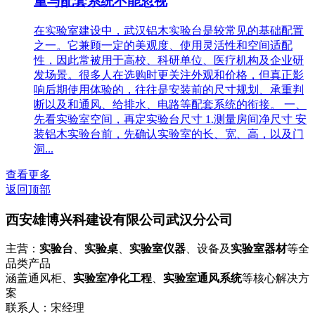
重与配套系统不能忽视
在实验室建设中，武汉铝木实验台是较常见的基础配置
之一。它兼顾一定的美观度、使用灵活性和空间适配
性，因此常被用于高校、科研单位、医疗机构及企业研
发场景。很多人在选购时更关注外观和价格，但真正影
响后期使用体验的，往往是安装前的尺寸规划、承重判
断以及和通风、给排水、电路等配套系统的衔接。 一、
先看实验室空间，再定实验台尺寸 1.测量房间净尺寸 安
装铝木实验台前，先确认实验室的长、宽、高，以及门
洞...
查看更多
返回顶部
西安雄博兴科建设有限公司武汉分公司
主营：
实验台
、
实验桌
、
实验室仪器
、设备及
实验室器材
等全
品类产品
涵盖通风柜、
实验室净化工程
、
实验室通风系统
等核心解决方
案
联系人：宋经理