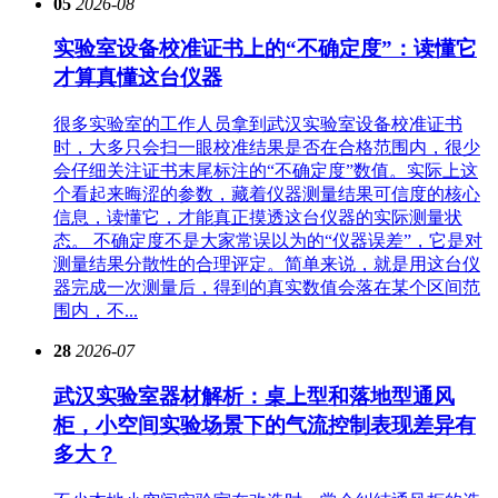
05
2026-08
实验室设备校准证书上的“不确定度”：读懂它
才算真懂这台仪器
很多实验室的工作人员拿到武汉实验室设备校准证书
时，大多只会扫一眼校准结果是否在合格范围内，很少
会仔细关注证书末尾标注的“不确定度”数值。实际上这
个看起来晦涩的参数，藏着仪器测量结果可信度的核心
信息，读懂它，才能真正摸透这台仪器的实际测量状
态。 不确定度不是大家常误以为的“仪器误差”，它是对
测量结果分散性的合理评定。简单来说，就是用这台仪
器完成一次测量后，得到的真实数值会落在某个区间范
围内，不...
28
2026-07
武汉实验室器材解析：桌上型和落地型通风
柜，小空间实验场景下的气流控制表现差异有
多大？