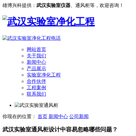
雄博兴科提供：
武汉实验室仪器
、通风柜等，欢迎咨询！
网站首页
关于我们
新闻中心
产品展示
实验室净化工程
合作伙伴
工程案例
联系我们
你现在的位置：
首页
新闻中心
公司新闻
武汉实验室通风柜设计中容易忽略哪些问题？