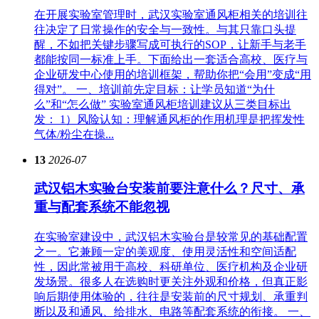
在开展实验室管理时，武汉实验室通风柜相关的培训往
往决定了日常操作的安全与一致性。与其只靠口头提
醒，不如把关键步骤写成可执行的SOP，让新手与老手
都能按同一标准上手。下面给出一套适合高校、医疗与
企业研发中心使用的培训框架，帮助你把“会用”变成“用
得对”。 一、培训前先定目标：让学员知道“为什
么”和“怎么做” 实验室通风柜培训建议从三类目标出
发： 1）风险认知：理解通风柜的作用机理是把挥发性
气体/粉尘在操...
13
2026-07
武汉铝木实验台安装前要注意什么？尺寸、承
重与配套系统不能忽视
在实验室建设中，武汉铝木实验台是较常见的基础配置
之一。它兼顾一定的美观度、使用灵活性和空间适配
性，因此常被用于高校、科研单位、医疗机构及企业研
发场景。很多人在选购时更关注外观和价格，但真正影
响后期使用体验的，往往是安装前的尺寸规划、承重判
断以及和通风、给排水、电路等配套系统的衔接。 一、