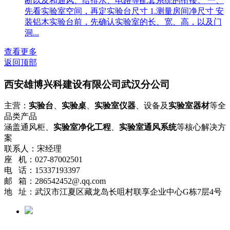
断以及和通风、给排水、电路等配套系统的衔接。 一、
先看实验室空间，再定实验台尺寸 1.测量房间净尺寸 安
装铝木实验台前，先确认实验室的长、宽、高，以及门
洞...
查看更多
返回顶部
西安雄博兴科建设有限公司武汉分公司
主营：
实验台
、
实验桌
、
实验室仪器
、设备及
实验室器材
等全
品类产品
涵盖通风柜、
实验室净化工程
、
实验室通风系统
等核心解决方
案
联系人：宋经理
座 机：027-87002501
电 话：15337193397
邮 箱：286542452@.qq.com
地 址：武汉市江夏区藏龙岛长咀村联享企业中心G栋7层4号
返回首页