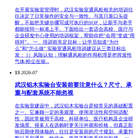
在开展实验室管理时，武汉实验室通风柜相关的培训往
往决定了日常操作的安全与一致性。与其只靠口头提
醒，不如把关键步骤写成可执行的SOP，让新手与老手
都能按同一标准上手。下面给出一套适合高校、医疗与
企业研发中心使用的培训框架，帮助你把“会用”变成“用
得对”。 一、培训前先定目标：让学员知道“为什
么”和“怎么做” 实验室通风柜培训建议从三类目标出
发： 1）风险认知：理解通风柜的作用机理是把挥发性
气体/粉尘在操...
13
2026-07
武汉铝木实验台安装前要注意什么？尺寸、承
重与配套系统不能忽视
在实验室建设中，武汉铝木实验台是较常见的基础配置
之一。它兼顾一定的美观度、使用灵活性和空间适配
性，因此常被用于高校、科研单位、医疗机构及企业研
发场景。很多人在选购时更关注外观和价格，但真正影
响后期使用体验的，往往是安装前的尺寸规划、承重判