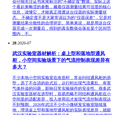
会仔细关注证书末尾标注的“不确定度”数值。实际上这
个看起来晦涩的参数，藏着仪器测量结果可信度的核心
信息，读懂它，才能真正摸透这台仪器的实际测量状
态。 不确定度不是大家常误以为的“仪器误差”，它是对
测量结果分散性的合理评定。简单来说，就是用这台仪
器完成一次测量后，得到的真实数值会落在某个区间范
围内，不...
28
2026-07
武汉实验室器材解析：桌上型和落地型通风
柜，小空间实验场景下的气流控制表现差异有
多大？
不少本地小空间实验室在改造时，常会纠结通风柜的选
型，选了不合适的款式后，运行时出现气流紊乱、有害
气体外溢的问题，影响日常实验操作的安全性。很多武
汉实验室器材在选型时，容易忽略不同结构通风柜在小
空间里的适配差异，投入使用后才发现气流控制表现达
不到预期。2026年武汉不少中小微研发实验室陆续落
地，理清桌上型和落地型通风柜的实际表现差异，就能