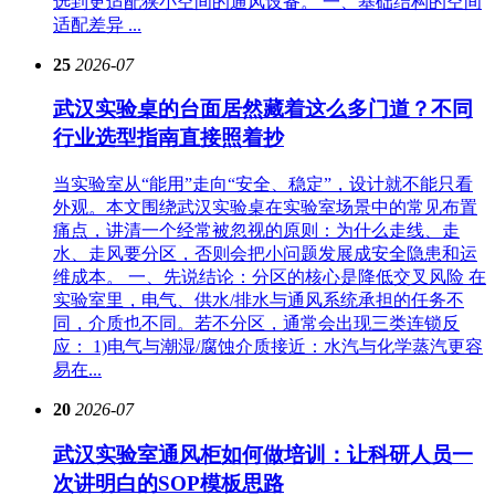
选到更适配狭小空间的通风设备。 一、基础结构的空间
适配差异 ...
25
2026-07
武汉实验桌的台面居然藏着这么多门道？不同
行业选型指南直接照着抄
当实验室从“能用”走向“安全、稳定”，设计就不能只看
外观。本文围绕武汉实验桌在实验室场景中的常见布置
痛点，讲清一个经常被忽视的原则：为什么走线、走
水、走风要分区，否则会把小问题发展成安全隐患和运
维成本。 一、先说结论：分区的核心是降低交叉风险 在
实验室里，电气、供水/排水与通风系统承担的任务不
同，介质也不同。若不分区，通常会出现三类连锁反
应： 1)电气与潮湿/腐蚀介质接近：水汽与化学蒸汽更容
易在...
20
2026-07
武汉实验室通风柜如何做培训：让科研人员一
次讲明白的SOP模板思路