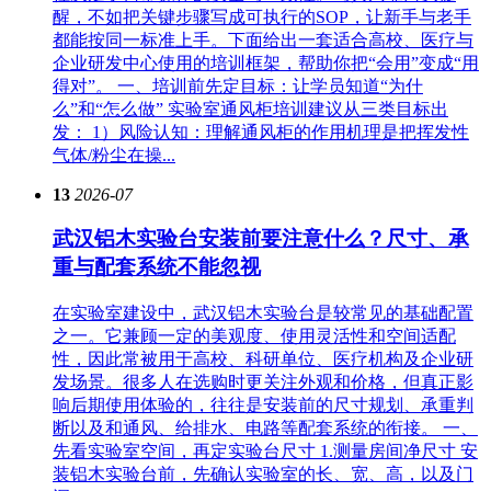
醒，不如把关键步骤写成可执行的SOP，让新手与老手
都能按同一标准上手。下面给出一套适合高校、医疗与
企业研发中心使用的培训框架，帮助你把“会用”变成“用
得对”。 一、培训前先定目标：让学员知道“为什
么”和“怎么做” 实验室通风柜培训建议从三类目标出
发： 1）风险认知：理解通风柜的作用机理是把挥发性
气体/粉尘在操...
13
2026-07
武汉铝木实验台安装前要注意什么？尺寸、承
重与配套系统不能忽视
在实验室建设中，武汉铝木实验台是较常见的基础配置
之一。它兼顾一定的美观度、使用灵活性和空间适配
性，因此常被用于高校、科研单位、医疗机构及企业研
发场景。很多人在选购时更关注外观和价格，但真正影
响后期使用体验的，往往是安装前的尺寸规划、承重判
断以及和通风、给排水、电路等配套系统的衔接。 一、
先看实验室空间，再定实验台尺寸 1.测量房间净尺寸 安
装铝木实验台前，先确认实验室的长、宽、高，以及门