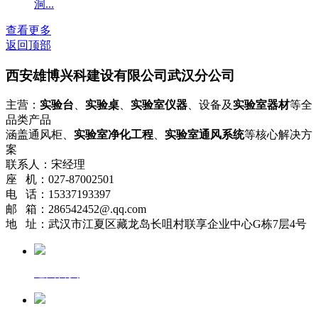
洞...
查看更多
返回顶部
西安雄博兴科建设有限公司武汉分公司
主营：
实验台
、
实验桌
、
实验室仪器
、设备及
实验室器材
等全
品类产品
涵盖通风柜、
实验室净化工程
、
实验室通风系统
等核心解决方
案
联系人：宋经理
座 机：027-87002501
电 话：15337193397
邮 箱：286542452@.qq.com
地 址：武汉市江夏区藏龙岛长咀村联享企业中心G栋7层4号
返回首页