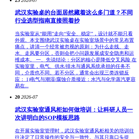
25
2026-07
武汉实验桌的台面居然藏着这么多门道？不同
行业选型指南直接照着抄
当实验室从“能用”走向“安全、稳定”，设计就不能只看
外观。本文围绕武汉实验桌在实验室场景中的常见布置
痛点，讲清一个经常被忽视的原则：为什么走线、走
水、走风要分区，否则会把小问题发展成安全隐患和运
维成本。 一、先说结论：分区的核心是降低交叉风险 在
实验室里，电气、供水/排水与通风系统承担的任务不
同，介质也不同。若不分区，通常会出现三类连锁反
应： 1)电气与潮湿/腐蚀介质接近：水汽与化学蒸汽更容
易在...
20
2026-07
武汉实验室通风柜如何做培训：让科研人员一
次讲明白的SOP模板思路
在开展实验室管理时，武汉实验室通风柜相关的培训往
往决定了日常操作的安全与一致性。与其只靠口头提