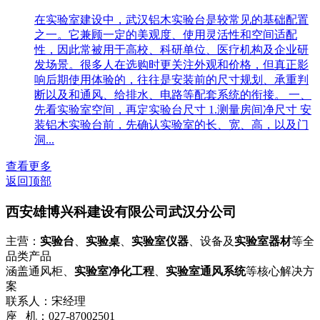
在实验室建设中，武汉铝木实验台是较常见的基础配置
之一。它兼顾一定的美观度、使用灵活性和空间适配
性，因此常被用于高校、科研单位、医疗机构及企业研
发场景。很多人在选购时更关注外观和价格，但真正影
响后期使用体验的，往往是安装前的尺寸规划、承重判
断以及和通风、给排水、电路等配套系统的衔接。 一、
先看实验室空间，再定实验台尺寸 1.测量房间净尺寸 安
装铝木实验台前，先确认实验室的长、宽、高，以及门
洞...
查看更多
返回顶部
西安雄博兴科建设有限公司武汉分公司
主营：
实验台
、
实验桌
、
实验室仪器
、设备及
实验室器材
等全
品类产品
涵盖通风柜、
实验室净化工程
、
实验室通风系统
等核心解决方
案
联系人：宋经理
座 机：027-87002501