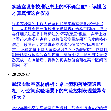
实验室设备校准证书上的“不确定度”：读懂它
才算真懂这台仪器
很多实验室的工作人员拿到武汉实验室设备校准证书
时，大多只会扫一眼校准结果是否在合格范围内，很少
会仔细关注证书末尾标注的“不确定度”数值。实际上这
个看起来晦涩的参数，藏着仪器测量结果可信度的核心
信息，读懂它，才能真正摸透这台仪器的实际测量状
态。 不确定度不是大家常误以为的“仪器误差”，它是对
测量结果分散性的合理评定。简单来说，就是用这台仪
器完成一次测量后，得到的真实数值会落在某个区间范
围内，不...
28
2026-07
武汉实验室器材解析：桌上型和落地型通风
柜，小空间实验场景下的气流控制表现差异有
多大？
不少本地小空间实验室在改造时，常会纠结通风柜的选