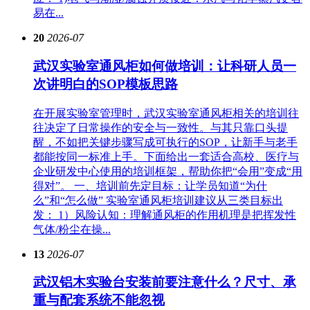
易在...
20
2026-07
武汉实验室通风柜如何做培训：让科研人员一
次讲明白的SOP模板思路
在开展实验室管理时，武汉实验室通风柜相关的培训往
往决定了日常操作的安全与一致性。与其只靠口头提
醒，不如把关键步骤写成可执行的SOP，让新手与老手
都能按同一标准上手。下面给出一套适合高校、医疗与
企业研发中心使用的培训框架，帮助你把“会用”变成“用
得对”。 一、培训前先定目标：让学员知道“为什
么”和“怎么做” 实验室通风柜培训建议从三类目标出
发： 1）风险认知：理解通风柜的作用机理是把挥发性
气体/粉尘在操...
13
2026-07
武汉铝木实验台安装前要注意什么？尺寸、承
重与配套系统不能忽视