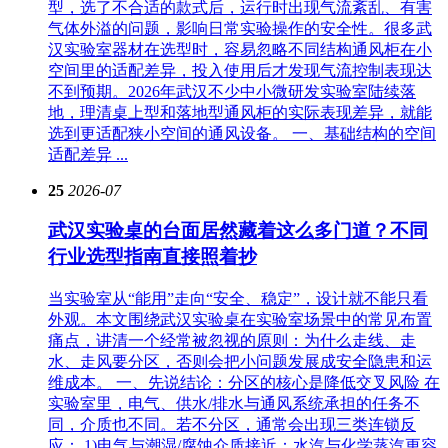
型，选了不合适的款式后，运行时出现气流紊乱、有害
气体外溢的问题，影响日常实验操作的安全性。很多武
汉实验室器材在选型时，容易忽略不同结构通风柜在小
空间里的适配差异，投入使用后才发现气流控制表现达
不到预期。2026年武汉不少中小微研发实验室陆续落
地，理清桌上型和落地型通风柜的实际表现差异，就能
选到更适配狭小空间的通风设备。 一、基础结构的空间
适配差异 ...
25
2026-07
武汉实验桌的台面居然藏着这么多门道？不同
行业选型指南直接照着抄
当实验室从“能用”走向“安全、稳定”，设计就不能只看
外观。本文围绕武汉实验桌在实验室场景中的常见布置
痛点，讲清一个经常被忽视的原则：为什么走线、走
水、走风要分区，否则会把小问题发展成安全隐患和运
维成本。 一、先说结论：分区的核心是降低交叉风险 在
实验室里，电气、供水/排水与通风系统承担的任务不
同，介质也不同。若不分区，通常会出现三类连锁反
应： 1)电气与潮湿/腐蚀介质接近：水汽与化学蒸汽更容