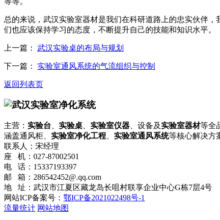
等等。
总的来说，武汉实验室器材是我们在科研道路上的忠实伙伴，
们也应该保持学习的态度，不断提升自己的技能和知识水平。
上一篇：
武汉实验桌的布局与规划
下一篇：
实验室通风系统的气流组织与控制
返回列表页
主营：
实验台
、
实验桌
、
实验室仪器
、设备及
实验室器材
等全
涵盖通风柜、
实验室净化工程
、
实验室通风系统
等核心解决方
联系人：宋经理
座 机：027-87002501
电 话：15337193397
邮 箱：286542452@.qq.com
地 址：武汉市江夏区藏龙岛长咀村联享企业中心G栋7层4号
网站ICP备案号：
鄂ICP备2021022498号-1
流量统计
网站地图