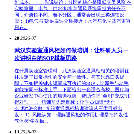
维成本。 一、先说结论：分区的核心是降低交叉风险 在
实验室里，电气、供水/排水与通风系统承担的任务不
同，介质也不同。若不分区，通常会出现三类连锁反
应： 1)电气与潮湿/腐蚀介质接近：水汽与化学蒸汽更容
易在...
20
2026-07
武汉实验室通风柜如何做培训：让科研人员一
次讲明白的SOP模板思路
在开展实验室管理时，武汉实验室通风柜相关的培训往
往决定了日常操作的安全与一致性。与其只靠口头提
醒，不如把关键步骤写成可执行的SOP，让新手与老手
都能按同一标准上手。下面给出一套适合高校、医疗与
企业研发中心使用的培训框架，帮助你把“会用”变成“用
得对”。 一、培训前先定目标：让学员知道“为什
么”和“怎么做” 实验室通风柜培训建议从三类目标出
发： 1）风险认知：理解通风柜的作用机理是把挥发性
气体/粉尘在操...
13
2026-07