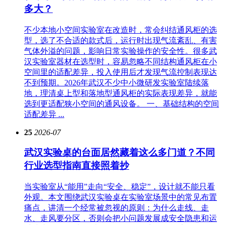
多大？
不少本地小空间实验室在改造时，常会纠结通风柜的选
型，选了不合适的款式后，运行时出现气流紊乱、有害
气体外溢的问题，影响日常实验操作的安全性。很多武
汉实验室器材在选型时，容易忽略不同结构通风柜在小
空间里的适配差异，投入使用后才发现气流控制表现达
不到预期。2026年武汉不少中小微研发实验室陆续落
地，理清桌上型和落地型通风柜的实际表现差异，就能
选到更适配狭小空间的通风设备。 一、基础结构的空间
适配差异 ...
25
2026-07
武汉实验桌的台面居然藏着这么多门道？不同
行业选型指南直接照着抄
当实验室从“能用”走向“安全、稳定”，设计就不能只看
外观。本文围绕武汉实验桌在实验室场景中的常见布置
痛点，讲清一个经常被忽视的原则：为什么走线、走
水、走风要分区，否则会把小问题发展成安全隐患和运