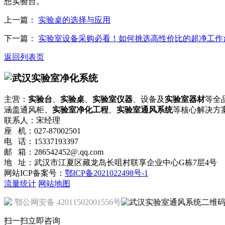
想实验台。
上一篇：
实验桌的选择与应用
下一篇：
实验室设备采购必看！如何挑选高性价比的超净工作
返回列表页
主营：
实验台
、
实验桌
、
实验室仪器
、设备及
实验室器材
等全
涵盖通风柜、
实验室净化工程
、
实验室通风系统
等核心解决方
联系人：宋经理
座 机：027-87002501
电 话：15337193397
邮 箱：286542452@.qq.com
地 址：武汉市江夏区藏龙岛长咀村联享企业中心G栋7层4号
网站ICP备案号：
鄂ICP备2021022498号-1
流量统计
网站地图
鄂公网安备 42011502001556号
扫一扫立即咨询