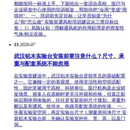
都能按同一标准上手。下面给出一套适合高校、医疗与
企业研发中心使用的培训框架，帮助你把“会用”变成“用
得对”。 一、培训前先定目标：让学员知道“为什
么”和“怎么做” 实验室通风柜培训建议从三类目标出
发： 1）风险认知：理解通风柜的作用机理是把挥发性
气体/粉尘在操...
13
2026-07
武汉铝木实验台安装前要注意什么？尺寸、承
重与配套系统不能忽视
在实验室建设中，武汉铝木实验台是较常见的基础配置
之一。它兼顾一定的美观度、使用灵活性和空间适配
性，因此常被用于高校、科研单位、医疗机构及企业研
发场景。很多人在选购时更关注外观和价格，但真正影
响后期使用体验的，往往是安装前的尺寸规划、承重判
断以及和通风、给排水、电路等配套系统的衔接。 一、
先看实验室空间，再定实验台尺寸 1.测量房间净尺寸 安
装铝木实验台前，先确认实验室的长、宽、高，以及门
洞...