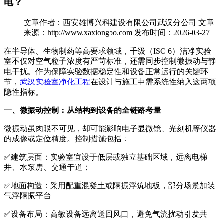
电？
文章作者：西安雄博兴科建设有限公司武汉分公司
文章
来源：http://www.xaxiongbo.com
发布时间：2026-03-27
在半导体、生物制药等高要求领域，千级（ISO 6）洁净实验
室不仅对空气粒子浓度有严苛标准，还需同步控制微振动与静
电干扰。作为保障实验数据稳定性和设备正常运行的关键环
节，
武汉实验室净化工程
在设计与施工中需系统性纳入这两项
隐性指标。
一、微振动控制：从结构到设备的全链路考量
微振动虽肉眼不可见，却可能影响电子显微镜、光刻机等仪器
的成像或定位精度。控制措施包括：
✅建筑层面：实验室宜设于低层或独立基础区域，远离电梯
井、水泵房、交通干道；
✅地面构造：采用配重混凝土或隔振浮筑地板，部分场景加装
气浮隔振平台；
✅设备布局：高敏设备远离送回风口，避免气流扰动引发共