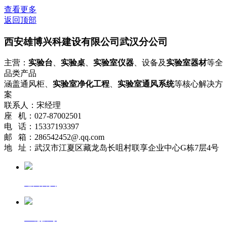
查看更多
返回顶部
西安雄博兴科建设有限公司武汉分公司
主营：
实验台
、
实验桌
、
实验室仪器
、设备及
实验室器材
等全
品类产品
涵盖通风柜、
实验室净化工程
、
实验室通风系统
等核心解决方
案
联系人：宋经理
座 机：027-87002501
电 话：15337193397
邮 箱：286542452@.qq.com
地 址：武汉市江夏区藏龙岛长咀村联享企业中心G栋7层4号
返回首页
一键拨号