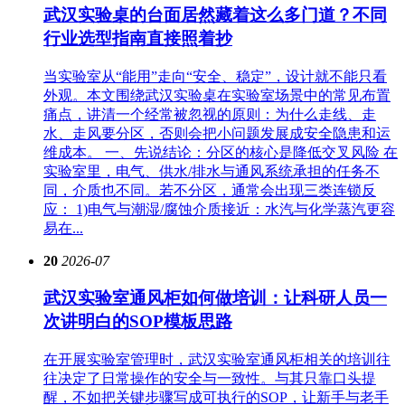
武汉实验桌的台面居然藏着这么多门道？不同
行业选型指南直接照着抄
当实验室从“能用”走向“安全、稳定”，设计就不能只看
外观。本文围绕武汉实验桌在实验室场景中的常见布置
痛点，讲清一个经常被忽视的原则：为什么走线、走
水、走风要分区，否则会把小问题发展成安全隐患和运
维成本。 一、先说结论：分区的核心是降低交叉风险 在
实验室里，电气、供水/排水与通风系统承担的任务不
同，介质也不同。若不分区，通常会出现三类连锁反
应： 1)电气与潮湿/腐蚀介质接近：水汽与化学蒸汽更容
易在...
20
2026-07
武汉实验室通风柜如何做培训：让科研人员一
次讲明白的SOP模板思路
在开展实验室管理时，武汉实验室通风柜相关的培训往
往决定了日常操作的安全与一致性。与其只靠口头提
醒，不如把关键步骤写成可执行的SOP，让新手与老手