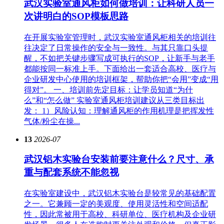
武汉实验室通风柜如何做培训：让科研人员一
次讲明白的SOP模板思路
在开展实验室管理时，武汉实验室通风柜相关的培训往
往决定了日常操作的安全与一致性。与其只靠口头提
醒，不如把关键步骤写成可执行的SOP，让新手与老手
都能按同一标准上手。下面给出一套适合高校、医疗与
企业研发中心使用的培训框架，帮助你把“会用”变成“用
得对”。 一、培训前先定目标：让学员知道“为什
么”和“怎么做” 实验室通风柜培训建议从三类目标出
发： 1）风险认知：理解通风柜的作用机理是把挥发性
气体/粉尘在操...
13
2026-07
武汉铝木实验台安装前要注意什么？尺寸、承
重与配套系统不能忽视
在实验室建设中，武汉铝木实验台是较常见的基础配置
之一。它兼顾一定的美观度、使用灵活性和空间适配
性，因此常被用于高校、科研单位、医疗机构及企业研