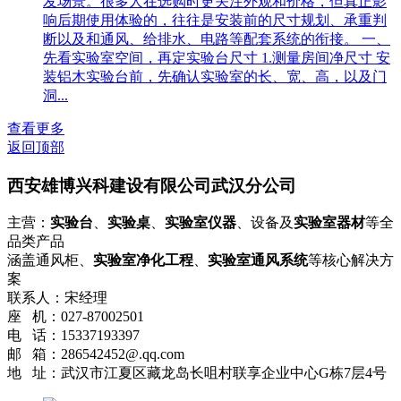
发场景。很多人在选购时更关注外观和价格，但真正影
响后期使用体验的，往往是安装前的尺寸规划、承重判
断以及和通风、给排水、电路等配套系统的衔接。 一、
先看实验室空间，再定实验台尺寸 1.测量房间净尺寸 安
装铝木实验台前，先确认实验室的长、宽、高，以及门
洞...
查看更多
返回顶部
西安雄博兴科建设有限公司武汉分公司
主营：
实验台
、
实验桌
、
实验室仪器
、设备及
实验室器材
等全
品类产品
涵盖通风柜、
实验室净化工程
、
实验室通风系统
等核心解决方
案
联系人：宋经理
座 机：027-87002501
电 话：15337193397
邮 箱：286542452@.qq.com
地 址：武汉市江夏区藏龙岛长咀村联享企业中心G栋7层4号