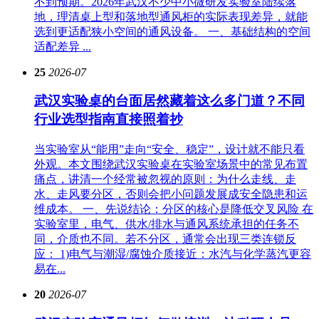
不到预期。2026年武汉不少中小微研发实验室陆续落
地，理清桌上型和落地型通风柜的实际表现差异，就能
选到更适配狭小空间的通风设备。 一、基础结构的空间
适配差异 ...
25
2026-07
武汉实验桌的台面居然藏着这么多门道？不同
行业选型指南直接照着抄
当实验室从“能用”走向“安全、稳定”，设计就不能只看
外观。本文围绕武汉实验桌在实验室场景中的常见布置
痛点，讲清一个经常被忽视的原则：为什么走线、走
水、走风要分区，否则会把小问题发展成安全隐患和运
维成本。 一、先说结论：分区的核心是降低交叉风险 在
实验室里，电气、供水/排水与通风系统承担的任务不
同，介质也不同。若不分区，通常会出现三类连锁反
应： 1)电气与潮湿/腐蚀介质接近：水汽与化学蒸汽更容
易在...
20
2026-07