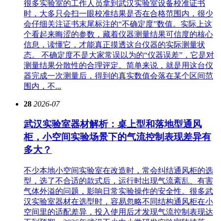
很多实验室的工作人员拿到武汉实验室设备校准证书
时，大多只会扫一眼校准结果是否在合格范围内，很少
会仔细关注证书末尾标注的“不确定度”数值。实际上这
个看起来晦涩的参数，藏着仪器测量结果可信度的核心
信息，读懂它，才能真正摸透这台仪器的实际测量状
态。 不确定度不是大家常误以为的“仪器误差”，它是对
测量结果分散性的合理评定。简单来说，就是用这台仪
器完成一次测量后，得到的真实数值会落在某个区间范
围内，不...
28
2026-07
武汉实验室器材解析：桌上型和落地型通风
柜，小空间实验场景下的气流控制表现差异有
多大？
不少本地小空间实验室在改造时，常会纠结通风柜的选
型，选了不合适的款式后，运行时出现气流紊乱、有害
气体外溢的问题，影响日常实验操作的安全性。很多武
汉实验室器材在选型时，容易忽略不同结构通风柜在小
空间里的适配差异，投入使用后才发现气流控制表现达