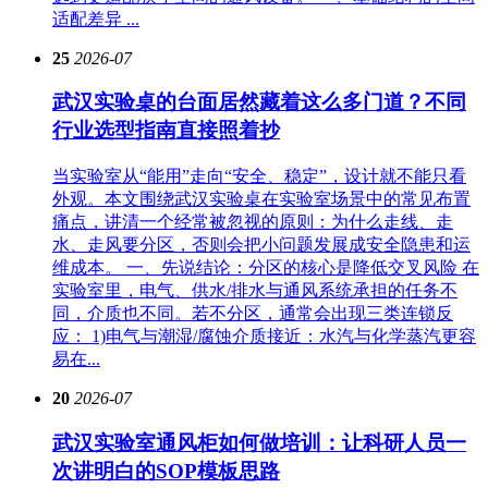
适配差异 ...
25
2026-07
武汉实验桌的台面居然藏着这么多门道？不同
行业选型指南直接照着抄
当实验室从“能用”走向“安全、稳定”，设计就不能只看
外观。本文围绕武汉实验桌在实验室场景中的常见布置
痛点，讲清一个经常被忽视的原则：为什么走线、走
水、走风要分区，否则会把小问题发展成安全隐患和运
维成本。 一、先说结论：分区的核心是降低交叉风险 在
实验室里，电气、供水/排水与通风系统承担的任务不
同，介质也不同。若不分区，通常会出现三类连锁反
应： 1)电气与潮湿/腐蚀介质接近：水汽与化学蒸汽更容
易在...
20
2026-07
武汉实验室通风柜如何做培训：让科研人员一
次讲明白的SOP模板思路