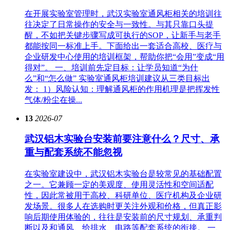
在开展实验室管理时，武汉实验室通风柜相关的培训往
往决定了日常操作的安全与一致性。与其只靠口头提
醒，不如把关键步骤写成可执行的SOP，让新手与老手
都能按同一标准上手。下面给出一套适合高校、医疗与
企业研发中心使用的培训框架，帮助你把“会用”变成“用
得对”。 一、培训前先定目标：让学员知道“为什
么”和“怎么做” 实验室通风柜培训建议从三类目标出
发： 1）风险认知：理解通风柜的作用机理是把挥发性
气体/粉尘在操...
13
2026-07
武汉铝木实验台安装前要注意什么？尺寸、承
重与配套系统不能忽视
在实验室建设中，武汉铝木实验台是较常见的基础配置
之一。它兼顾一定的美观度、使用灵活性和空间适配
性，因此常被用于高校、科研单位、医疗机构及企业研
发场景。很多人在选购时更关注外观和价格，但真正影
响后期使用体验的，往往是安装前的尺寸规划、承重判
断以及和通风、给排水、电路等配套系统的衔接。 一、