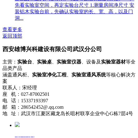
先看实验室空间，再定实验台尺寸 1.测量房间净尺寸 安
装铝木实验台前，先确认实验室的长、宽、高，以及门
洞...
查看更多
返回顶部
西安雄博兴科建设有限公司武汉分公司
主营：
实验台
、
实验桌
、
实验室仪器
、设备及
实验室器材
等全
品类产品
涵盖通风柜、
实验室净化工程
、
实验室通风系统
等核心解决方
案
联系人：宋经理
座 机：027-87002501
电 话：15337193397
邮 箱：286542452@.qq.com
地 址：武汉市江夏区藏龙岛长咀村联享企业中心G栋7层4号
返回首页