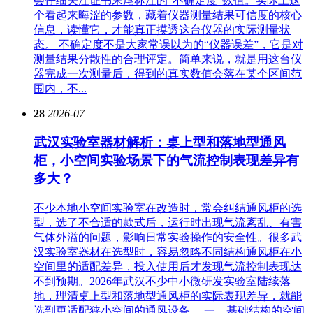
会仔细关注证书末尾标注的“不确定度”数值。实际上这
个看起来晦涩的参数，藏着仪器测量结果可信度的核心
信息，读懂它，才能真正摸透这台仪器的实际测量状
态。 不确定度不是大家常误以为的“仪器误差”，它是对
测量结果分散性的合理评定。简单来说，就是用这台仪
器完成一次测量后，得到的真实数值会落在某个区间范
围内，不...
28
2026-07
武汉实验室器材解析：桌上型和落地型通风
柜，小空间实验场景下的气流控制表现差异有
多大？
不少本地小空间实验室在改造时，常会纠结通风柜的选
型，选了不合适的款式后，运行时出现气流紊乱、有害
气体外溢的问题，影响日常实验操作的安全性。很多武
汉实验室器材在选型时，容易忽略不同结构通风柜在小
空间里的适配差异，投入使用后才发现气流控制表现达
不到预期。2026年武汉不少中小微研发实验室陆续落
地，理清桌上型和落地型通风柜的实际表现差异，就能
选到更适配狭小空间的通风设备。 一、基础结构的空间